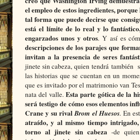
creo que Washington Irving demuestra
el empleo de estos ingredientes, porque 
tal forma que puede decirse que consi
está el límite de lo real y lo fantásti
engarzados unos y otros
. Y así es c
descripciones de los parajes que forman
invitan a la presencia de seres fantás
jinete sin cabeza, quien
tendrá
también su
las historias que se cuentan en un mome
que es invitado por el matrimonio van Tesse
Esta parte gótica de la hi
nata del valle.
será testigo de cómo esos elementos inf
Crane y su rival
Brom el Huesos
.
En es
atraído, y al mismo tiempo intrigado
torno al jinete sin cabeza
-de quien 