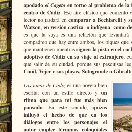
apodado
el Cageta
en torno al problema de la 
centro de Cádiz
. Ese aire clásico que comento 
comparar a Bechiarelli y 
lector no tardará en
Watson
en versión castiza -o indígena
como def
,
,
es que la suya es una relación que levantará
compadreo que hay entre ambos, los piques que s
siguen la pista en el co
que mantienen mientras
adoptivo de Cádiz en su viaje al extranjero
, e
que salir de su ciudad, porque sus pesquisas le
Conil, Vejer y sus playas, Sotogrande o Gibralt
Las niñas de Cádiz
es una novela bien
un
escrita, con un estilo directo y
ritmo que para mi fue más bien
pausado
quizás
. En este sentido,
influyó el hecho de que en los
diálogos entre los personajes el
autor emplee términos coloquiales