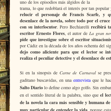
uno de los episodios más álgidos de la
trama, lo que redoblará el interés por tan popular
relucir el personaje de Francis Scarfe, y q
desenlace de la novela, sobre todo por el cruce
con su interlocutor
recibirá t
. Pero Bechiarelli
escritor Ernesto Flores
La gran no
, el autor de
pide que investigue sobre el escritor situacio
por Cádiz en la década de los años ochenta del si
dejo como aliciente para que el lector se int
realiza el peculiar detective y el desenlace de e
Carne de Carnaval
Si en la sinopsis de
se pres
gaditano buscavidas, en una
entrevista
que le hac
Salto Diario
lo define como algo golfo. Sin embar
el le
en el sentido literal de la palabra, sino que
de la novela la cara más sensible y humana de
muy particular de entender la vida
, porque esto