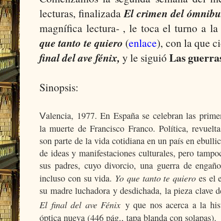
lecturas, finalizada
El crimen del ómnibu
magnífica lectura- , le toca el turno a l
que tanto te quiero
(
enlace
), con la que c
Las guerra
final del ave fénix,
y le siguió
Sinopsis:
alencia, 1977. En España se celebran las prime
V
la muerte de Francisco Franco. Política, revuelta
son parte de la vida cotidiana en un país en ebulli
de ideas y manifestaciones culturales, pero tampo
sus padres, cuyo divorcio, una guerra de engañ
Yo que tanto te quiero
incluso con su vida.
es el
su madre luchadora y desdichada, la pieza clave
El final del ave Fénix
y que nos acerca a la his
óptica nueva (446 pág., tapa blanda con solapas).