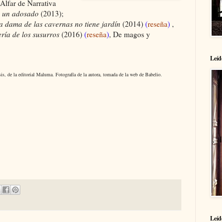
 Alfar de Narrativa
e un adosado
(2013);
a dama de las cavernas no tiene jardín
(2014)
(
reseña
)
,
ería de los susurros
(2016)
(
reseña
)
, De magos y
Leíd
s, de la editorial Maluma. Fotografía de la autora, tomada de la web de Babelio.
Leíd