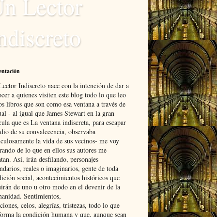
n Lector
ndiscreto
entación
ector Indiscreto nace con la intención de dar a
cer a quienes visiten este blog todo lo que leo
os libros que son como esa ventana a través de
ual - al igual que James Stewart en la gran
cula que es La ventana indiscreta, para escapar
edio de su convalecencia, observaba
culosamente la vida de sus vecinos- me voy
rando de lo que en ellos sus autores me
tan. Así, irán desfilando, personajes
ndarios, reales o imaginarios, gente de toda
ición social, acontecimientos históricos que
uirán de uno u otro modo en el devenir de la
anidad. Sentimientos,
iones, celos, alegrías, tristezas, todo lo que
forma la condición humana y que, aunque sean