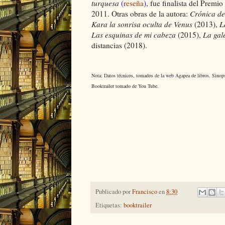
turquesa
(
reseña
)
, fue finalista del Premio
2011.
Otras obras de la autora:
Crónica d
Kara la sonrisa oculta de Venus
(2013),
L
Las esquinas de mi cabeza
(2015),
La gal
distancias (2018).
Nota: Datos técnicos, tomados de la web Agapea de libros. Sinopsi
Booktrailer tomado de You Tube.
Publicado por
Francisco
en
8:30
Etiquetas:
booktrailer