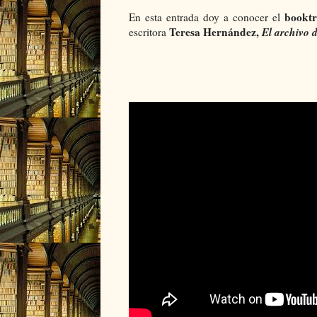
booktr
En esta entrada doy a conocer el
Teresa Hernández,
El archivo 
escritora