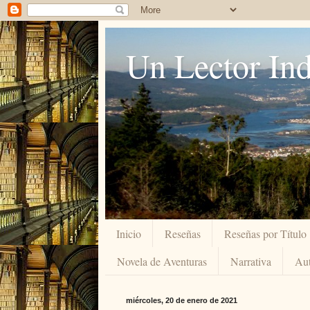
Un Lector Ind
Inicio
Reseñas
Reseñas por Título
Novela de Aventuras
Narrativa
Aut
miércoles, 20 de enero de 2021