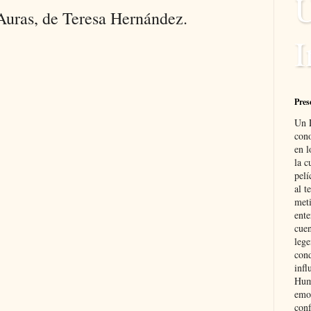
U
 Auras, de Teresa Hernández.
I
Pres
Un L
cono
en l
la c
pelí
al t
meti
ente
cuen
lege
cond
infl
Hum
emoc
con