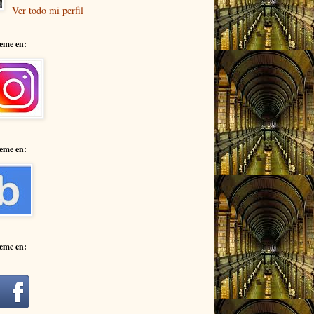
Ver todo mi perfil
eme en:
eme en:
eme en: