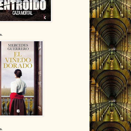
o.
o.