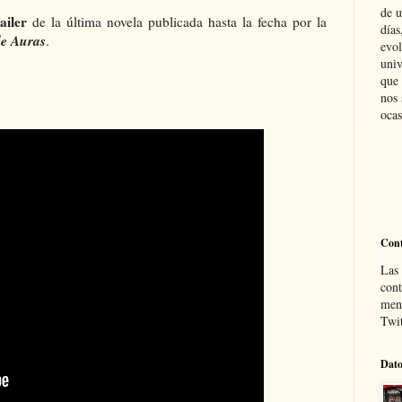
de u
ailer
de la última novela publicada hasta la fecha por la
días
de Auras
.
evol
univ
que 
nos 
ocas
Cont
Las 
con
mens
Twit
Dato