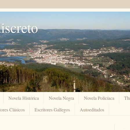
iscreto
Novela Histórica
Novela Negra
Novela Policíaca
Thr
ores Clásicos
Escritores Gallegos
Autoeditados