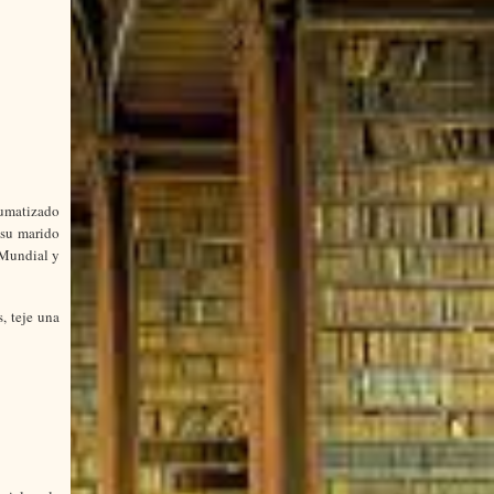
aumatizado
 su marido
 Mundial y
, teje una