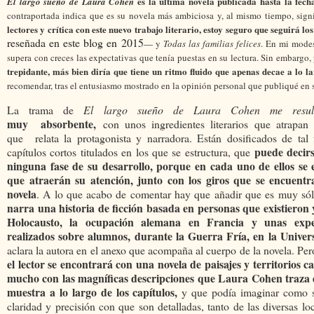
es la última novela publicada hasta la fech
El largo sueño de Laura Cohen
contraportada indica que es su novela más ambiciosa y, al mismo tiempo, signif
lectores y crítica con este nuevo trabajo literario, estoy seguro que seguirá 
reseñada en este blog en 2015
—
y
Todas las familias felices
. En mi modes
supera con creces las expectativas que tenía puestas en su lectura. Sin embargo,
trepidante, más bien diría que tiene un ritmo fluido que apenas decae a lo l
recomendar,
tras el entusiasmo mostrado en la opinión personal que publiqué en s
La trama de
El largo sueño de Laura Cohen me resu
muy
absorbente,
con unos ingredientes literarios que atrapan
que relata la protagonista y narradora. Están dosificados de tal
puede decir
capítulos cortos titulados en los que se estructura, que
ninguna fase de su desarrollo, porque en cada uno de ellos se 
que atraerán su atención, junto con los giros que se encuent
novela
. A lo que acabo de comentar hay que añadir que es muy sólid
narra una historia de ficción basada en personas que existieron 
Holocausto, la ocupación alemana en Francia y unas exper
realizados sobre alumnos, durante la Guerra Fría, en la Unive
aclara la autora en el anexo que acompaña al cuerpo de la novela. Per
el lector se encontrará con una novela de paisajes y territorios 
mucho con las magníficas descripciones que Laura Cohen traza d
muestra a lo largo de los capítulos,
y que podía imaginar como si
claridad y precisión con que son detalladas, tanto de las diversas l