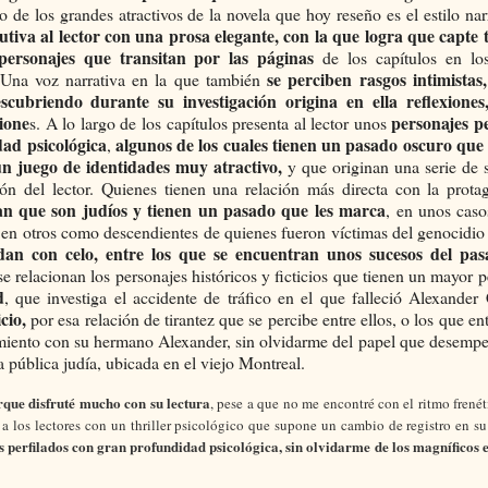
 de los grandes atractivos de la novela que hoy reseño es el estilo nar
utiva al lector con una prosa elegante, con la que logra que capte 
personajes que transitan por las páginas
de los capítulos en lo
se perciben rasgos intimistas
. Una voz narrativa en la que también
cubriendo durante su investigación origina en ella reflexiones
ione
personajes pe
s. A lo largo de los capítulos presenta al lector unos
ad psicológica
algunos de los cuales tienen un pasado oscuro que 
,
un juego de identidades muy atractivo,
y que originan una serie de 
ión del lector. Quienes tienen una relación más directa con la prota
an que son judíos y tienen un pasado que les marca
, en unos cas
 en otros como descendientes de quienes fueron víctimas del genocidio
dan con celo, entre los que se encuentran unos sucesos del pa
e relacionan los personajes históricos y ficticios que tienen un mayor p
d
, que investiga el accidente de tráfico en el que falleció Alexande
cio,
por esa relación de tirantez que se percibe entre ellos, o los que en
iamiento con su hermano Alexander, sin olvidarme del papel que desem
ca pública judía, ubicada en el viejo Montreal.
que disfruté mucho con su lectura
, pese a que no me encontré con el ritmo frenét
 los lectores con un thriller psicológico que supone un cambio de registro en su 
s perfilados con gran profundidad psicológica, sin olvidarme de los magníficos 