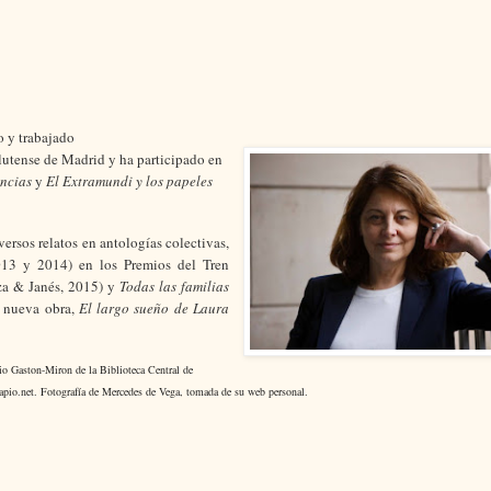
o y trabajado
lutense de Madrid y ha participado en
ncias
y
El Extramundi y los papeles
iversos relatos en antologías colectivas,
013 y 2014) en los Premios del Tren
za & Janés, 2015) y
Todas las familias
u nueva obra,
El largo sueño de Laura
cio Gaston-Miron de la Biblioteca Central de
pio.net. Fotografía de Mercedes de Vega, tomada de su web personal.