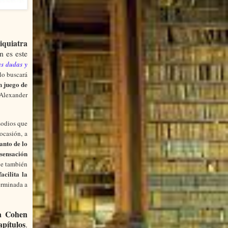
iquiatra
n es este
as dudas y
ólo buscará
n juego de
 Alexander
isodios que
ocasión, a
anto de lo
 sensación
ve también
acilita la
erminada a
a Cohen
apítulos
.