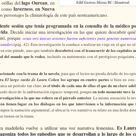
lago Oureau
 orillas del
, en
Inverness
en Nueva
n, como
,
os personajes la climatología de este país norteamericano.
uiente sesión que tenía programada en la consulta de la médico ps
vida
. Decide iniciar una investigación en las que quiere descubrir quié
citó, porque
«
esas tres únicas sesiones fueron suficientes para generar numeros
exander
»
(pág. 42).
Esta investigación la conduce a realizar un viaje en el que no s
descubrirá con el transcurrir de los capítulos u
 en este párrafo, sino que también
dad del mundo que le rodea
, incluido su matrimonio con el prestigioso psiquiatra
s.
acionado con la trama de la novela
, para que el lector no pierda detalle de los ep
ura
los agrupa en cuatro partes
El largo sueño de Laura Cohen
si bien en esta 
es el título de cada una de ellas el que da un claro adel
barca un período tan claro,
en todo momento tuve la
puedo decir de la ambientación espacio temporal, porque
vestigación a la que me refiero en el párrafo anterior
. La misma sensación la tu
ión tienen lugar en los diálogos en los que intervienen o la información que f
mpen la narración argumental, al ubicar la voz narrativa su relato en una fecha det
ue tienen en la trama.
Es Laur
ra madrileña vuelve a utilizar una voz narrativa femenina.
agoniza todos los episodios que se desarrollan a lo largo de los c