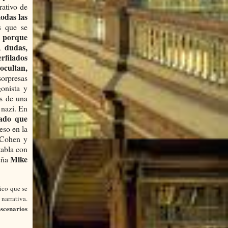
rativo de
todas las
s que se
, porque
, dudas,
rfilados
ocultan,
sorpresas
gonista y
os de una
 nazi. En
sado que
eso en la
r Cohen y
tabla con
Mike
peña
ico que se
narrativa.
escenarios