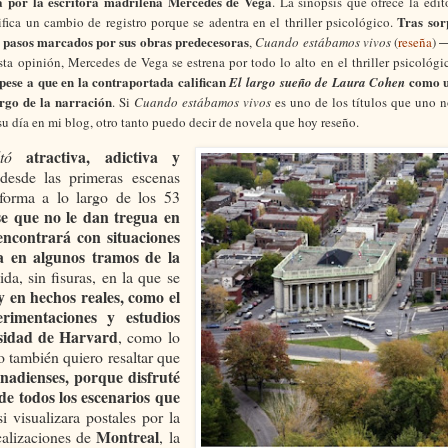
a por la escritora madrileña
Mercedes de Vega
. La sinopsis que ofrece la edit
Tras sor
ica un cambio de registro porque se adentra en el thriller psicológico.
los pasos marcados por sus obras predecesoras
,
Cuando estábamos vivos
(
reseña
)
ta opinión, Mercedes de Vega se estrena por todo lo alto en el thriller psicológi
pese a que en la contraportada califican
como un
El largo sueño de Laura Cohen
argo de la narración
. Si
Cuando estábamos vivos
es uno de los títulos que uno 
u día en mi blog, otro tanto puedo decir de
novela que hoy reseño.
atractiva, adictiva y
ltó
 desde las primeras escenas
 forma a lo largo de los 53
se que no le dan tregua en
encontrará con situaciones
ra en algunos tramos de la
a, sin fisuras, en la que se
y en hechos reales, como el
imentaciones y estudios
rsidad de Harvard
, como lo
o también quiero resaltar que
canadienses, porque disfruté
e todos los escenarios que
 visualizara postales por la
Montreal
ocalizaciones de
, la