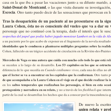
casa en la que iba a pasar las vacaciones junto a su difunto marido, a
Saint-Donat de Montcaml
, o las que visita durante su investigació
Escocia
. Otro tanto puedo decir de las sensaciones que provocan en l
Tras la desaparición de un paciente al no presentarse en la sig
Laura Cohen, ésta no es consciente del vuelco que va a dar su 
personaje que no continuó con la terapia, dado el interés que le sus
sospechas del papel que podía haber jugado monsieur Lambert en la vida de Al
a un paciente por lo que acabo de exponer en el fragmento de la novela resaltado
identidades que le conducen a plantearse múltiples preguntas sobre la reali
Cohen, fallecido en un trágico accidente de circulación en la Rivière-des-Prairie
Mercedes de Vega es una autora que cuida con mucho celo todo lo que está rel
Los 53 capítulos en los que se estruct
se suceden a lo largo de su desarrollo.
diferencia de lo que sucedía en
Cuando estábamos vivos
, cada una de ellas no a
que el lector se va a encontrar en los capítulos que la conforman
. Otro tanto 
de que acompañaba a la Laura Cohen en el viaje en el que decide realizar la in
saltos temporales que realizaban los personajes, si bien en esta ocas
en los
protagonista y narradora en su relato,
y no a través de los
flashback
que interru
partir de la cual se desarrollan los hechos que da a conocer por la trascendencia q
De nuevo la escrito
quien relata y prot