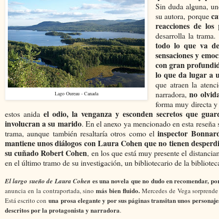
Sin duda alguna, uno
ca
su autora, porque
reacciones de los 
desarrolla la trama
todo lo que va des
sensaciones y emoc
con gran profundid
lo que da lugar a 
que atraen la atenc
no olvid
narradora,
Lago Oureau - Canada
forma muy directa y
el odio, la venganza y esconden secretos que guar
estos anida
involucran a su marido
. En el anexo ya mencionado en esta reseña s
inspector Bonnar
trama, aunque también resaltaría otros como el
mantiene unos diálogos con Laura Cohen que no tienen desperdi
su cuñado
Robert Cohen
, en los que está muy presente el distanc
en el último tramo de su investigación, un bibliotecario de la bibliote
es una novela que no dudo en recomendar, por
El largo sueño de Laura Cohen
más bien fluido.
anuncia en la contraportada, sino
Mercedes de Vega sorprende a
una prosa elegante y por sus páginas transitan unos personaje
Está escrito con
descritos por la protagonista y narradora
.