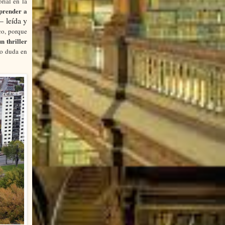
orial en la
prender a
—
leída y
co, porque
 thriller
no duda en