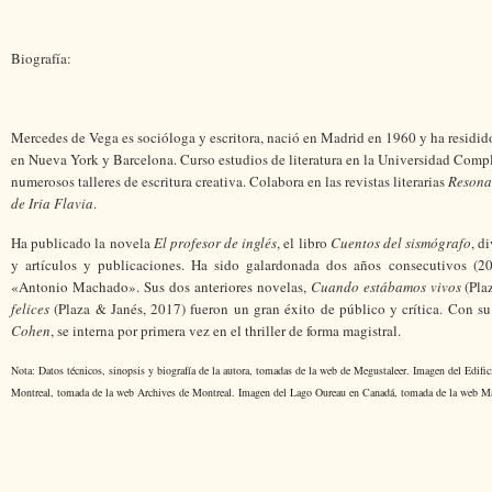
Biografía:
Mercedes de Vega es socióloga y escritora, nació en Madrid en 1960 y ha residid
en Nueva York y Barcelona. Curso estudios de literatura en la Universidad Comp
numerosos talleres de escritura creativa. Colabora en las revistas literarias
Resona
de Iria Flavia
.
Ha publicado la novela
El profesor de inglés
, el libro
Cuentos del sismógrafo
, d
y artículos y publicaciones. Ha sido galardonada dos años consecutivos (2
«
Antonio Machado
»
. Sus dos anteriores novelas,
Cuando estábamos vivos
(Pla
felices
(Plaza & Janés, 2017) fueron un gran éxito de público y crítica. Con s
Cohen
, se interna por primera vez en el thriller de forma magistral.
Nota: Datos técnicos, sinopsis y biografía de la autora, tomadas de la web de Megustaleer. Imagen del Edifi
Montreal, tomada de la web Archives de Montreal. Imagen del Lago Oureau en Canadá, tomada de la web Ma