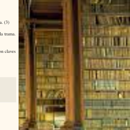
a. (3)
la trama.
on claves