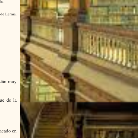
la.
e de Lerma.
están muy
que de la
tacado en