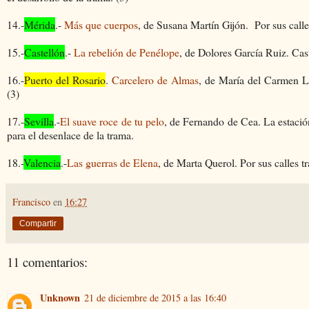
14.-
Mérida
.-
Más que cuerpos
, de Susana Martín Gijón.
P
or sus call
15.-
Castellón
.-
La rebelión de Penélope
, de Dolores García Ruiz. Cas
16.-
Puerto del Rosario
.
Carcelero de Almas
, de María del Carmen Ll
(3)
17.-
Sevilla
.-
El suave roce de tu pelo
, de Fernando de Cea. La estación
para el desenlace de la trama.
18.-
Valencia
.-
Las guerras de Elena
, de Marta Querol. Por sus calles tr
Francisco
en
16:27
Compartir
11 comentarios:
Unknown
21 de diciembre de 2015 a las 16:40