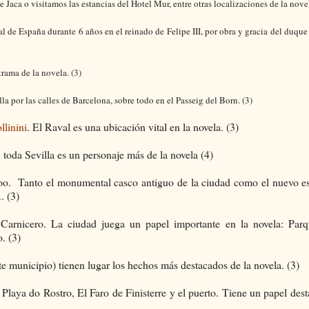
 Jaca o visitamos las estancias del Hotel Mur, entre otras localizaciones de la nove
al de España durante 6 años en el reinado de Felipe III, por obra y gracia del duqu
trama de la novela. (3)
lla por las calles de Barcelona, sobre todo en el
Passeig del Born. (3)
llinini
. El Raval es una ubicación vital en la novela. (3)
, toda
Sevil
la es un personaje más de la
novela (4)
joo. Tanto el monumental casco antiguo de la ciudad como el nuevo 
. (3)
 Carnicero.
La ciudad juega un pape
l importante en la novela: Par
. (3)
e municipio) tienen lugar los hechos más destacados de la novela. (3)
Playa do Rostro, El Faro de Finisterre y el puerto. Tiene un papel des