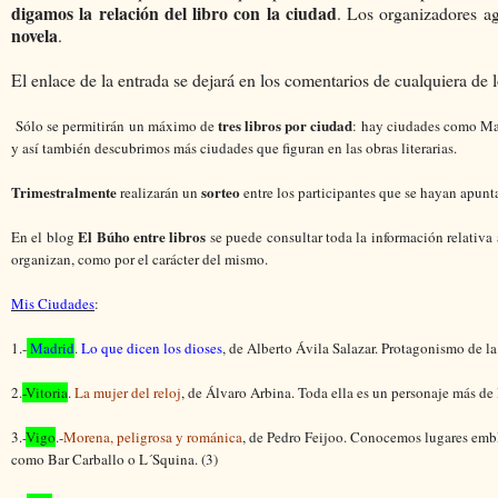
digamos la relación del libro con la ciudad
. Los organizadores a
novela
.
El enlace de la entrada se dejará en los comentarios de cualquiera de
tres libros por ciudad
Sólo se permitirán un máximo de
: hay ciudades como Mad
y así también descubrimos más ciudades que figuran en las obras literarias.
Trimestralmente
sorteo
realizarán un
entre los participantes que se hayan apunta
El Búho entre libros
En el blog
se puede consultar toda la información relativa a
organizan, como por el carácter del mismo.
Mis Ciudades
:
1.-
Madrid
.
Lo que dicen los dioses
, de Alberto Ávila Salazar. Protagonismo de la
2.
-Vitoria
.
La mujer del reloj
, de Álvaro Arbina. Toda ella es un personaje más de 
3.-
Vigo
.-
Morena, peligrosa y románica
, de Pedro Feijoo. Conocemos lugares emble
como Bar Carballo o L´Squina. (3)