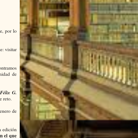
e, por lo
: visitar
contramos
nidad de
Félix G.
e reto.
 enero de
a edición
n el que