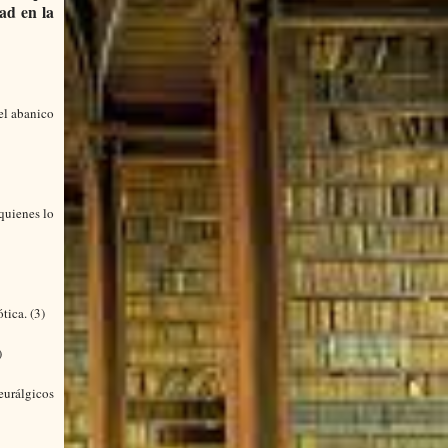
dad en la
el abanico
 quienes lo
tica. (3)
)
eurálgicos