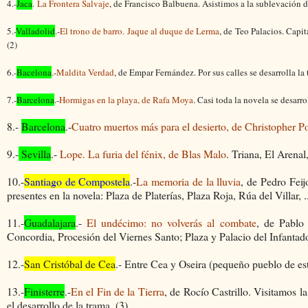
4.-
Jaca
.
La Frontera Salvaje
, de Francisco Balbuena. Asistimos a la sublevación de
5.-
Valladolid
.-
El trono de barro. Jaque al duque de Lerma
, de Teo Palacios. Capit
(2)
6.-
Bacelona
.-
Maldita Verdad
, de Empar Fernández. Por sus calles se desarrolla la 
7.-
Barcelona
.-
Hormigas en la playa, de Rafa Moya
. Casi toda la novela se desarro
8.-
Barcelona
.-
Cuatro muertos más para el desierto, de Christopher Po
9.-
Sevilla
.-
Lope.
La furia del fénix, de Blas Malo
. Triana,
El Arenal
10.-
Santiago de Compostela
.-
La memoria de la lluvia
, de Pedro Fei
presentes en la novela: Plaza de Platerías, Plaza Roja, Rúa del Villar, ..
11.-
Guadalajara
.-
El undécimo: no volverás al combate
, de Pablo
Concordia, Procesión del Viernes Santo; Plaza y Palacio del Infantado
12.-
San Cristóbal de Cea
.- Entre Cea y Oseira (pequeño pueblo de est
13.-
Finisterre
.-
En el Fin de la Tierra
, de Rocío Castrillo.
Visitamos la 
el desarrollo de la trama. (3)